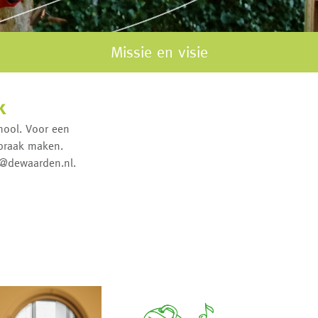
Missie en visie
k
hool. Voor een
spraak maken.
k@dewaarden.nl.