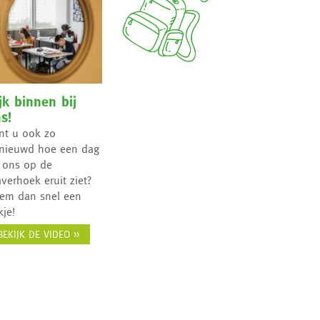
jk binnen bij
s!
nt u ook zo
nieuwd hoe een dag
j ons op de
averhoek eruit ziet?
em dan snel een
kje!
BEKIJK DE VIDEO >>