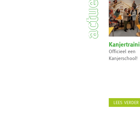
actueel
Kanjertrain
Officieel een
Kanjerschool!
LEES VERDER 