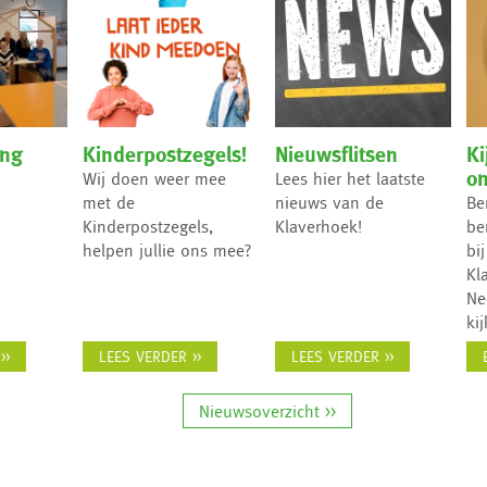
ing
Kinderpostzegels!
Nieuwsflitsen
Ki
on
Wij doen weer mee
Lees hier het laatste
met de
nieuws van de
Be
Kinderpostzegels,
Klaverhoek!
be
helpen jullie ons mee?
bi
Kl
Ne
kij
>>
LEES VERDER >>
LEES VERDER >>
Nieuwsoverzicht >>